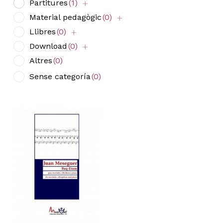
Partitures
(1)
Material pedagògic
(0)
Llibres
(0)
Download
(0)
Altres
(0)
Sense categoría
(0)