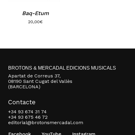
Baq-Etum
20,00
€
No hi ha productes a la cistella.
BROTONS & MERCADAL EDICIONS MUSICALS
Apartat de Correus 37,
08190 Sant Cugat del Vallès
Go to shop
(BARCELONA)
Contacte
+34 93 674 31 74
+34 93 675 46 72
editorial@brotonsmercadal.com
Facebook
YouTube
Instagram