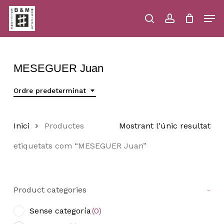
Skip
Men
to
main
search
account
Close
Cart
Close
Cart
content
Menu
MESEGUER Juan
Ordre predeterminat
Inici
Productes
Mostrant l'únic resultat
etiquetats com “MESEGUER Juan”
Product categories
-
Sense categoría
(0)