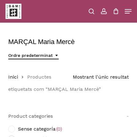
Skip
Men
to
main
search
account
Close
Cart
Close
Cart
content
Menu
MARÇAL Maria Mercè
Ordre predeterminat
Inici
Productes
Mostrant l'únic resultat
etiquetats com “MARÇAL Maria Mercè”
Product categories
-
Sense categoría
(0)