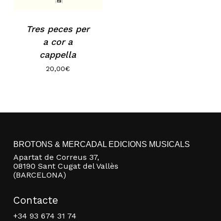
Tres peces per
a cor a
cappella
20,00
€
No hi ha productes a la cistella.
BROTONS & MERCADAL EDICIONS MUSICALS
Go to shop
Apartat de Correus 37,
08190 Sant Cugat del Vallès
(BARCELONA)
Contacte
+34 93 674 31 74