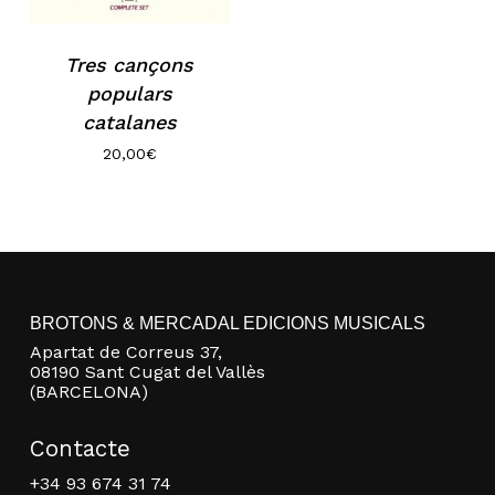
Tres cançons
populars
catalanes
20,00
€
No hi ha productes a la cistella.
BROTONS & MERCADAL EDICIONS MUSICALS
Go to shop
Apartat de Correus 37,
08190 Sant Cugat del Vallès
(BARCELONA)
Contacte
+34 93 674 31 74