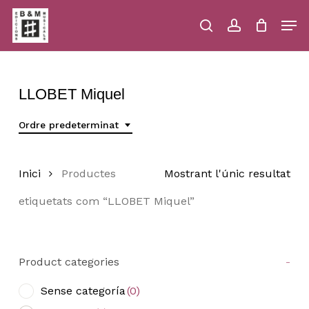
Skip
Men
to
main
search
account
Close
Cart
Close
Cart
content
Menu
LLOBET Miquel
Ordre predeterminat
Inici
Productes
Mostrant l'únic resultat
etiquetats com “LLOBET Miquel”
Product categories
-
Sense categoría
(0)