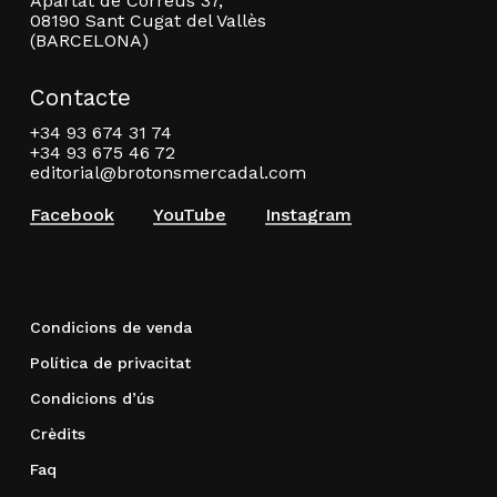
Apartat de Correus 37,
08190 Sant Cugat del Vallès
(BARCELONA)
Contacte
+34 93 674 31 74
+34 93 675 46 72
editorial@brotonsmercadal.com
Facebook
YouTube
Instagram
Condicions de venda
Política de privacitat
Condicions d’ús
Crèdits
Faq