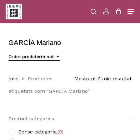
Skip
Men
to
main
search
account
Close
Cart
Close
Cart
content
Menu
GARCÍA Mariano
Ordre predeterminat
Inici
Productes
Mostrant l'únic resultat
etiquetats com “GARCÍA Mariano”
Product categories
-
Sense categoría
(0)