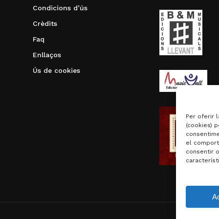
Condicions d’ús
Crèdits
Faq
Enllaços
Ús de cookies
Per oferir 
(cookies) p
consentime
el comport
consentir 
característ
Subtotal:
A
Visualit