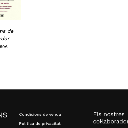
ms de
rdor
,50
€
N
Els nostres
NS
Condicions de venda
col·laborado
Política de privacitat