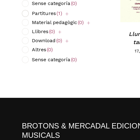
Sense categoría
(0)
Partitures
(1)
Material pedagògic
(0)
Llibres
(0)
Llu
Download
(0)
ta
Altres
(0)
17
Sense categoría
(0)
BROTONS & MERCADAL EDICIO
MUSICALS