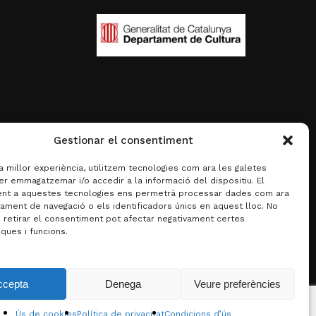
Gestionar el consentiment
la millor experiència, utilitzem tecnologies com ara les galetes
er emmagatzemar i/o accedir a la informació del dispositiu. El
nt a aquestes tecnologies ens permetrà processar dades com ara
ament de navegació o els identificadors únics en aquest lloc. No
o retirar el consentiment pot afectar negativament certes
iques i funcions.
0,00
€
ccepta
Denega
Veure preferències
za la cistella
Finalitza la compra
Ús de cookies
Política de privacitat
Condicions d’ús