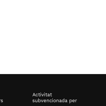
o hi ha productes a la cistella.
Go to shop
Activitat
rs
subvencionada per