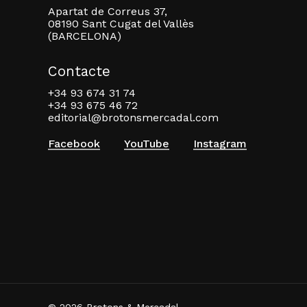
Apartat de Correus 37,
08190 Sant Cugat del Vallès
(BARCELONA)
Contacte
+34 93 674 31 74
+34 93 675 46 72
editorial@brotonsmercadal.com
Facebook
YouTube
Instagram