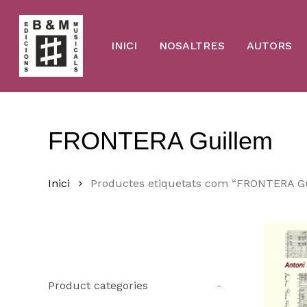
Skip
to
main
content
INICI
NOSALTRES
AUTORS
FRONTERA Guillem
Inici
Productes etiquetats com “FRONTERA G
Product categories
-