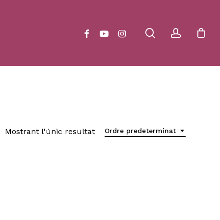
Close
Cart
search
account
facebook
youtube
instagram
Mostrant l'únic resultat
Ordre predeterminat