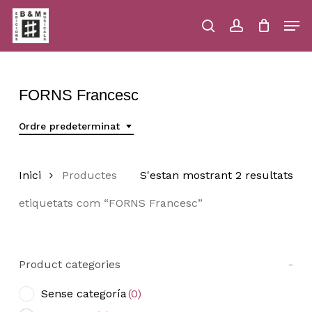
Skip
Men
to
main
search
account
Close
Cart
Close
Cart
content
Menu
FORNS Francesc
Ordre predeterminat
Inici
Productes
S'estan mostrant 2 resultats
etiquetats com “FORNS Francesc”
Product categories
-
Sense categoría
(0)