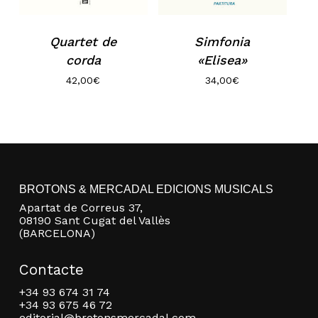
Quartet de
Simfonia
corda
«Elisea»
42,00
€
34,00
€
No hi ha productes a la cistella.
BROTONS & MERCADAL EDICIONS MUSICALS
Apartat de Correus 37,
Go to shop
08190 Sant Cugat del Vallès
(BARCELONA)
Contacte
+34 93 674 31 74
+34 93 675 46 72
editorial@brotonsmercadal.com