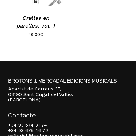
Orelles en
parelles, vol. 1
28,00
€
No hi ha productes a la cistella.
BROTONS & MERCADAL EDICIONS MUSICALS
Apartat de Correus 37,
Go to shop
08190 Sant Cugat del Vallès
(BARCELONA)
Contacte
+34 93 674 31 74
+34 93 675 46 72
editorial@brotonsmercadal.com