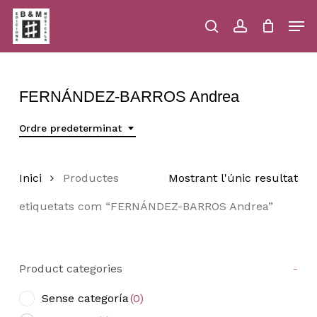
Skip
Men
to
main
search
account
Close
Cart
Close
Cart
content
Menu
FERNÁNDEZ-BARROS Andrea
Ordre predeterminat
Inici
Productes
Mostrant l'únic resultat
etiquetats com “FERNÁNDEZ-BARROS Andrea”
Product categories
-
Sense categoría
(0)