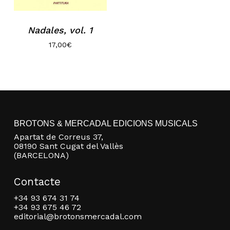
Nadales, vol. 1
17,00
€
No hi ha productes a la cistella.
BROTONS & MERCADAL EDICIONS MUSICALS
Apartat de Correus 37,
Go to shop
08190 Sant Cugat del Vallès
(BARCELONA)
Contacte
+34 93 674 31 74
+34 93 675 46 72
editorial@brotonsmercadal.com