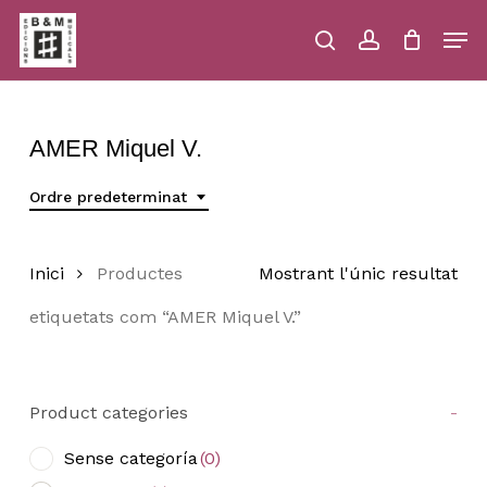
Skip
Men
to
main
search
account
Close
Cart
Close
Cart
content
Menu
AMER Miquel V.
Ordre predeterminat
Inici
Productes
Mostrant l'únic resultat
etiquetats com “AMER Miquel V.”
Product categories
-
Sense categoría
(0)