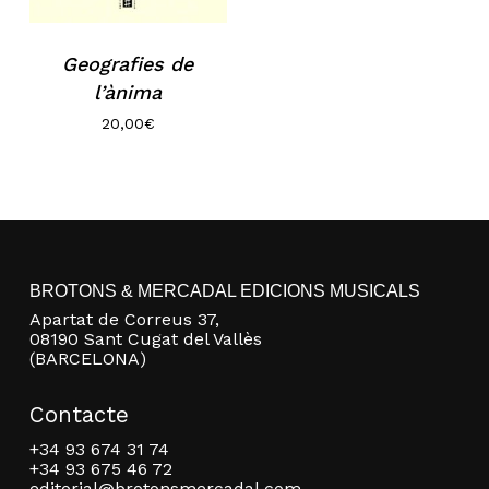
Geografies de
l’ànima
20,00
€
No hi ha productes a la cistella.
BROTONS & MERCADAL EDICIONS MUSICALS
Apartat de Correus 37,
Go to shop
08190 Sant Cugat del Vallès
(BARCELONA)
Contacte
+34 93 674 31 74
+34 93 675 46 72
editorial@brotonsmercadal.com