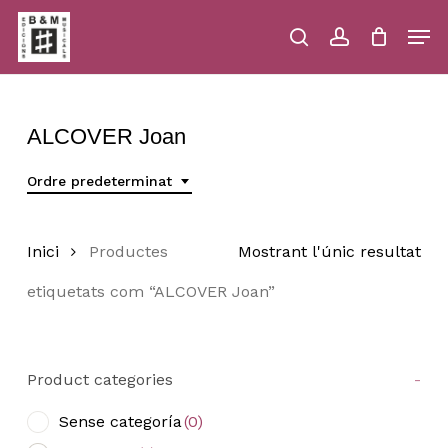
Skip
Men
to
main
search
account
Close
Cart
Close
Cart
content
Menu
ALCOVER Joan
Ordre predeterminat
Inici
Productes
Mostrant l'únic resultat
etiquetats com “ALCOVER Joan”
Product categories
-
Sense categoría
(0)