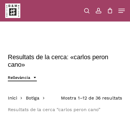
Skip
Men
to
main
search
account
Close
Cart
Close
Cart
content
Menu
Resultats de la cerca: «carlos peron
cano»
Rellevància
Inici
Botiga
Mostra 1–12 de 36 resultats
Resultats de la cerca “carlos peron cano”