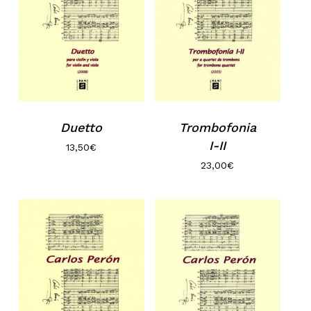
No hi ha productes a la cistella.
Go to shop
Trombofonia
Duetto
I-II
13,50
€
23,00
€