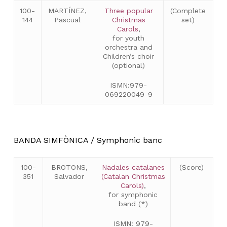
100-
MARTÍNEZ,
Three popular
(Complete
144
Pascual
Christmas
set)
Carols
,
for youth
orchestra and
Children’s choir
(optional)
ISMN:979-
069220049-9
BANDA SIMFÒNICA / Symphonic banc
100-
BROTONS,
Nadales catalanes
(Score)
351
Salvador
(Catalan Christmas
Carols)
,
for symphonic
band (*)
ISMN: 979-