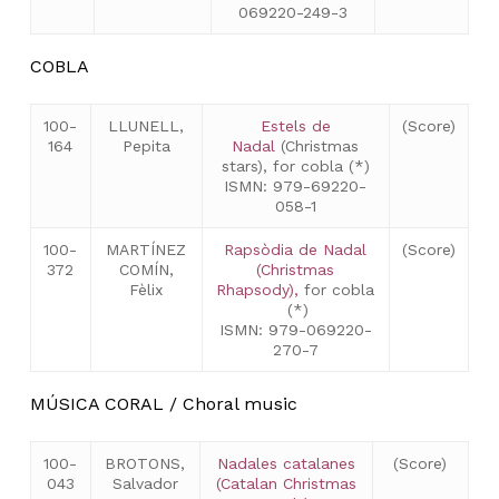
069220-249-3
COBLA
100-
LLUNELL,
Estels de
(Score)
164
Pepita
Nadal
(Christmas
stars), for cobla (*)
ISMN: 979-69220-
058-1
100-
MARTÍNEZ
Rapsòdia de Nadal
(Score)
372
COMÍN,
(Christmas
Fèlix
Rhapsody),
for cobla
(*)
ISMN: 979-069220-
270-7
MÚSICA CORAL / Choral music
100-
BROTONS,
Nadales catalanes
(Score)
043
Salvador
(Catalan Christmas