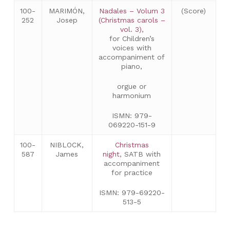
100-
MARIMÓN,
Nadales – Volum 3
(Score)
252
Josep
(Christmas carols –
vol. 3)
,
for Children’s
voices with
accompaniment of
piano,
orgue or
harmonium
ISMN: 979-
069220-151-9
100-
NIBLOCK,
Christmas
587
James
night
, SATB with
accompaniment
for practice
ISMN: 979-69220-
513-5