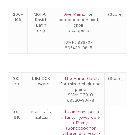
200-
MORA,
Ave Maria
, for
(Score)
108
David
soprano and mixed
(Latin
choir
text)
a cappella
ISMN: 979-0-
805438-08-5
100-
NIBLOCK,
The Huron Carol
,
(Score)
891
Howard
for mixed choir and
piano
ISMN: 979-0-
69220-934-8
100-
ANTONÉS,
El Cançoner per a
915
Eulàlia
infants i joves de 5
a 12 anys
(Songbook for
children and young