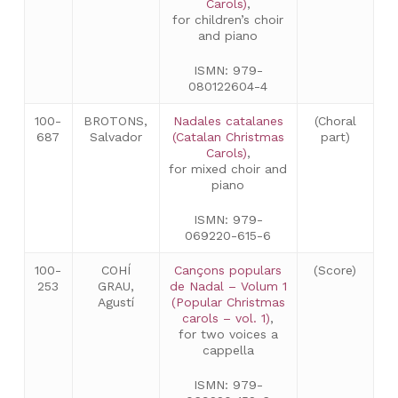
Carols)
,
for children’s choir
and piano
ISMN: 979-
080122604-4
100-
BROTONS,
Nadales catalanes
(Choral
687
Salvador
(Catalan Christmas
part)
Carols)
,
for mixed choir and
piano
ISMN: 979-
069220-615-6
100-
COHÍ
Cançons populars
(Score)
253
GRAU,
de Nadal – Volum 1
Agustí
(Popular Christmas
carols – vol. 1)
,
for two voices a
cappella
ISMN: 979-