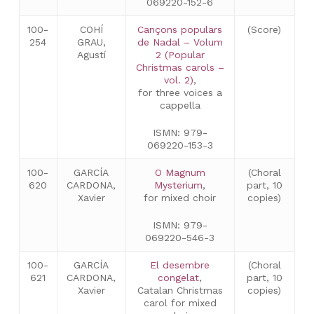
069220-152-6
100-
COHÍ
Cançons populars
(Score)
254
GRAU,
de Nadal – Volum
Agustí
2 (Popular
Christmas carols –
vol. 2)
,
for three voices a
cappella
ISMN: 979-
069220-153-3
100-
GARCÍA
O Magnum
(Choral
620
CARDONA,
Mysterium
,
part, 10
Xavier
for mixed choir
copies)
ISMN: 979-
069220-546-3
100-
GARCÍA
El desembre
(Choral
621
CARDONA,
congelat
,
part, 10
Xavier
Catalan Christmas
copies)
carol for mixed