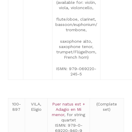
(available for: violin,
viola, violoncello,
flute/oboe, clarinet,
bassoon/euphonium/
trombone,
saxophone alto,
saxophone tenor,
trumpet/Flügelhorn,
French horn)
ISMN: 979-069220-
245-5
100-
VILA,
Puer natus est +
(Complete
897
Eligio
Adagio en Mi
set)
menor
, for string
quartet
ISMN: 979-0-
69220-940-9