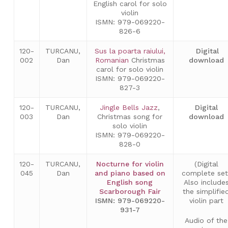
English carol for solo
violin
ISMN: 979-069220-
826-6
120-
TURCANU,
Sus la poarta raiului,
Digital
002
Dan
Romanian
Christmas
download
carol for solo violin
ISMN: 979-069220-
827-3
120-
TURCANU,
Jingle Bells Jazz
,
Digital
003
Dan
Christmas song for
download
solo violin
ISMN: 979-069220-
828-0
120-
TURCANU,
Nocturne for violin
(Digital
045
Dan
and piano based on
complete set
English song
Also include
Scarborough Fair
the simplifie
ISMN: 979-069220-
violin part
931-7
Audio of the