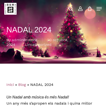
Skip
Men
to
main
search
account
Close
Cart
Close
Cart
content
Menu
NADAL 2024
By
adminBrotons
20 octubre,
2024
Uncategorized
Inici
»
Blog
»
NADAL 2024
Un Nadal amb música és més Nadal!
Un any més s’apropen els nadals i quina millor