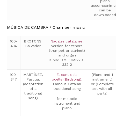
piano
accompanime
can be
downloaded
MÚSICA DE CAMBRA / Chamber music
100-
BROTONS,
Nadales catalanes
,
434
Salvador
version for tenora
(trumpet or clarinet)
and organ
ISMN: 979-069220-
332-2
100-
MARTÍNEZ,
El cant dels
(Piano and 1
347
Pascual
ocells (Birdsong),
instrument)
(adaptation
Famous Catalan
or (Complete
of a
traditional song
set with all
traditional
parts)
song)
for melodic
instrument and
piano