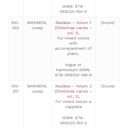
ISMN: 979-
069220-154-0
100-
MARIMÓN,
Nadales – Volum 1
(Score)
250
Josep
(Christmas carols –
vol. 1)
,
for mixed voices
with
accompaniment of
piano,
orgue or
harmonium ISMN:
979-069220-149-6
100-
MARIMÓN,
Nadales – Volum 2
(Score)
251
Josep
(Christmas carols –
vol. 2)
,
for mixed voices a
cappella
ISMN: 979-
069220-150-2