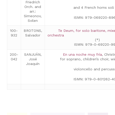
Friedrich
Orch. and
and 4 French horns soli 
arr.:
Simeonov,
ISMN: 979-069220-89
Svilen
100-
BROTONS,
Te Deum, for solo baritone, mix
932
Salvador
orches
(*)
ISMN: 979-0-69220-99
200-
SANJUÁN,
En una noche muy fría
, Chris
042
José
for soprano, children’s choir, w
Joaquín
violoncello and percuss
ISMN: 979-0-801262-4