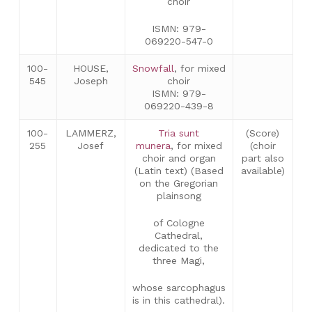
choir
ISMN: 979-
069220-547-0
100-
HOUSE,
Snowfall
, for mixed
545
Joseph
choir
ISMN: 979-
069220-439-8
100-
LAMMERZ,
Tria sunt
(Score)
255
Josef
munera
, for mixed
(choir
choir and organ
part also
(Latin text) (Based
available)
No hi ha productes a la cistella.
on the Gregorian
plainsong
Go to shop
of Cologne
Cathedral,
dedicated to the
three Magi,
whose sarcophagus
is in this cathedral).