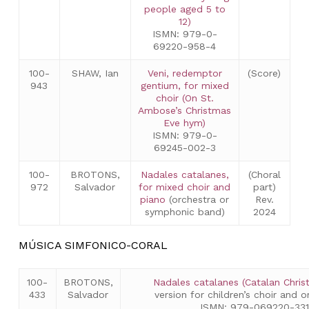
people aged 5 to
12)
ISMN: 979-0-
69220-958-4
100-
SHAW, Ian
Veni, redemptor
(Score)
943
gentium, for mixed
choir (On St.
Ambose’s Christmas
Eve hym)
ISMN: 979-0-
69245-002-3
100-
BROTONS,
Nadales catalanes,
(Choral
972
Salvador
for mixed choir and
part)
piano
(orchestra or
Rev.
symphonic band)
2024
MÚSICA SIMFONICO-CORAL
100-
BROTONS,
Nadales catalanes (Catalan Chris
433
Salvador
version for children’s choir and 
ISMN: 979-069220-331