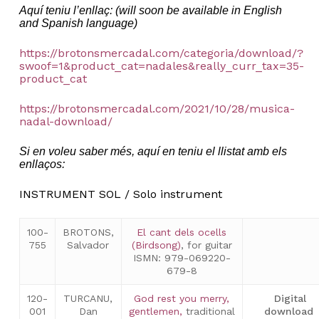
Aquí teniu l’enllaç: (will soon be available in English
and Spanish language)
https://brotonsmercadal.com/categoria/download/?
swoof=1&product_cat=nadales&really_curr_tax=35-
product_cat
https://brotonsmercadal.com/2021/10/28/musica-
nadal-download/
Si en voleu saber més, aquí en teniu el llistat amb els
enllaços:
INSTRUMENT SOL / Solo instrument
100-
BROTONS,
El cant dels ocells
755
Salvador
(Birdsong)
, for guitar
ISMN: 979-069220-
679-8
120-
TURCANU,
God rest you merry,
Digital
001
Dan
gentlemen,
traditional
download