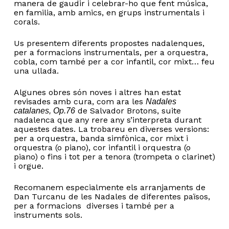
manera de gaudir i celebrar-ho que fent música,
en familia, amb amics, en grups instrumentals i
corals.
Us presentem diferents propostes nadalenques,
per a formacions instrumentals, per a orquestra,
cobla, com també per a cor infantil, cor mixt… feu
una ullada.
Algunes obres són noves i altres han estat
revisades amb cura, com ara les
Nadales
de Salvador Brotons, suite
catalanes, Op.76
nadalenca que any rere any s’interpreta durant
aquestes dates. La trobareu en diverses versions:
per a orquestra, banda simfònica, cor mixt i
orquestra (o piano), cor infantil i orquestra (o
piano) o fins i tot per a tenora (trompeta o clarinet)
i orgue.
Recomanem especialmente els arranjaments de
Dan Turcanu de les Nadales de diferentes països,
per a formacions diverses i també per a
instruments sols.