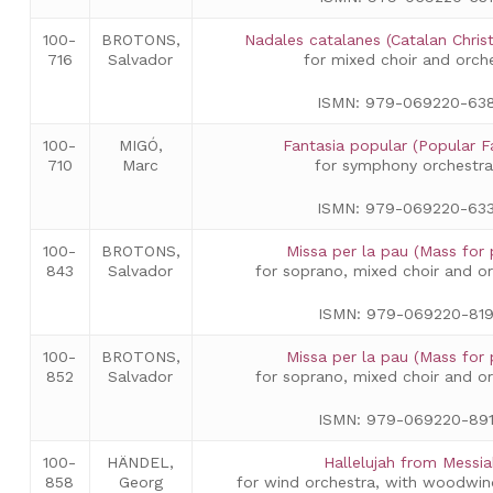
100-
BROTONS,
Nadales catalanes (Catalan Chris
716
Salvador
for mixed choir and orch
ISMN: 979-069220-63
100-
MIGÓ,
Fantasia popular (Popular F
710
Marc
for symphony orchestra
ISMN: 979-069220-63
100-
BROTONS,
Missa per la pau (Mass for
843
Salvador
for soprano, mixed choir and or
ISMN: 979-069220-81
100-
BROTONS,
Missa per la pau (Mass for
852
Salvador
for soprano, mixed choir and or
ISMN: 979-069220-89
100-
HÄNDEL,
Hallelujah from Messi
858
Georg
for wind orchestra, with woodwind