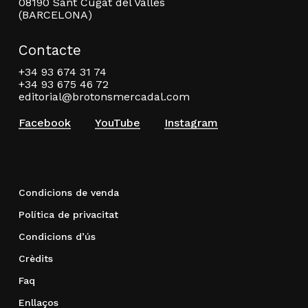
08190 Sant Cugat del Vallès
(BARCELONA)
Contacte
+34 93 674 31 74
+34 93 675 46 72
editorial@brotonsmercadal.com
Facebook
YouTube
Instagram
Condicions de venda
Política de privacitat
Condicions d’ús
Crèdits
Faq
Enllaços