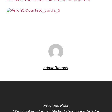
adminBrotons
Previous Post
Obras publicadas - published sheetmusic 2014 y