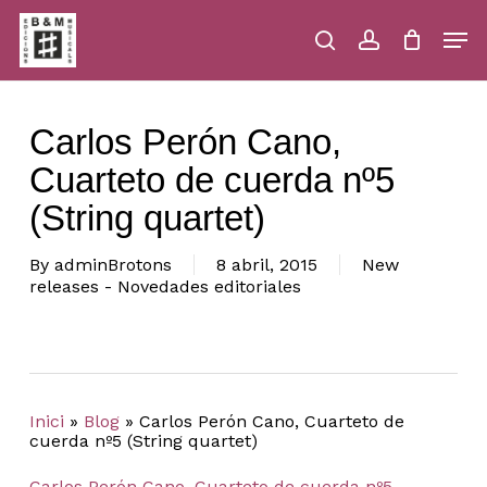
Skip
Men
to
main
search
account
Close
Cart
Close
Cart
content
Menu
Carlos Perón Cano,
Cuarteto de cuerda nº5
(String quartet)
By
adminBrotons
8 abril, 2015
New
releases - Novedades editoriales
Inici
»
Blog
»
Carlos Perón Cano, Cuarteto de
cuerda nº5 (String quartet)
Carlos Perón Cano, Cuarteto de cuerda nº5