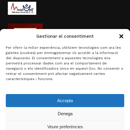
Gestionar el consentiment
Per oferir la millor experiència, utilitzem tecnologies com ara les
galetes (cookies) per emmagatzemar i/o accedir a la informació
del dispositiu. El consentiment a aquestes tecnologies ens
permetrà processar dades com ara el comportament de
navegació o els identificadors únics en aquest lloc. No consentir o
Activitat subvencionada per
retirar el consentiment pot afectar negativament certes
característiques i funcions.
Accepta
Denega
Subtotal:
0,00
€
Veure preferències
Visualitza la cistella
Finalitza la compra
© 2026 Brotons & Mercadal.