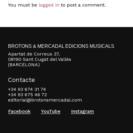
You must be
logged in
to post a comment.
Go to shop
BROTONS & MERCADAL EDICIONS MUSICALS
Apartat de Correus 37,
08190 Sant Cugat del Vallès
(BARCELONA)
Contacte
+34 93 674 31 74
+34 93 675 46 72
editorial@brotonsmercadal.com
Facebook
YouTube
Instagram