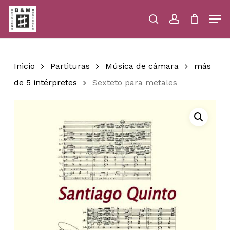
Skip
Men
to
main
search
account
Close
Cart
Close
Cart
content
Menu
Inicio
Partituras
Música de cámara
más
de 5 intérpretes
Sexteto para metales