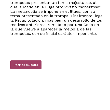
trompetas presentan un tema majestuoso, al
cual sucede en la Fuga otro vivaz y “scherzoso”.
La melancolía se impone en el Blues, con su
tema presentado en la trompa. Finalmente llega
la Recapitulación: más bien un desarrollo de los
motivos anteriores, rematado por una Coda en
la que vuelve a aparecer la melodía de las
trompetas, con su inicial carácter imponente.
No hay productos en el carrito.
Páginas muestra
Go to shop