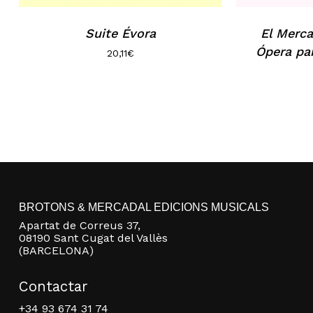
Suite Évora
El Merc
Ópera pa
20,11
€
BROTONS & MERCADAL EDICIONS MUSICALS
Apartat de Correus 37,
08190 Sant Cugat del Vallès
(BARCELONA)
Contactar
+34 93 674 31 74