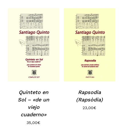
No hay productos en el carrito.
Go to shop
Quinteto en
Rapsodia
Sol – «de un
(Rapsòdia)
viejo
23,00
€
cuaderno»
35,00
€