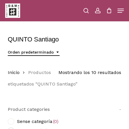
Skip
Men
to
main
search
account
Close
Cart
Close
Cart
content
Menu
QUINTO Santiago
Orden predeterminado
Inicio
Productos
Mostrando los 10 resultados
etiquetados “QUINTO Santiago”
Product categories
-
Sense categoría
(0)