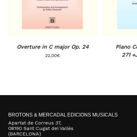
Overture in C major Op. 24
Piano C
271 
22,00
€
BROTONS & MERCADAL EDICIONS MUSICALS
Apartat de Correus 37,
08190 Sant Cugat del Vallès
(BARCELONA)