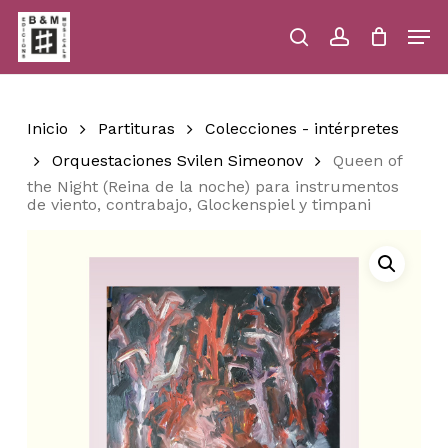
Skip
Men
to
main
search
account
Close
Cart
Close
Cart
content
Menu
Inicio
Partituras
Colecciones - intérpretes
Orquestaciones Svilen Simeonov
Queen of
the Night (Reina de la noche) para instrumentos
de viento, contrabajo, Glockenspiel y timpani