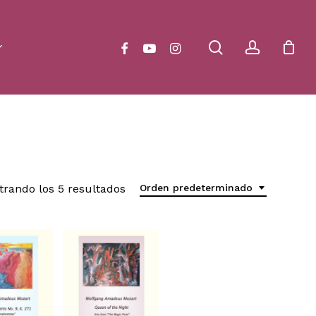
Close
Cart
search
account
facebook
youtube
instagram
trando los 5 resultados
Orden predeterminado