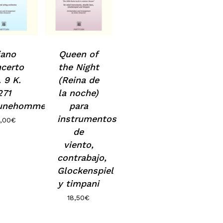
iano
Queen of
certo
the Night
 9 K.
(Reina de
271
la noche)
unehomme»
para
instrumentos
,00
€
o hay productos en el carrito.
de
viento,
Go to shop
contrabajo,
Glockenspiel
y timpani
18,50
€