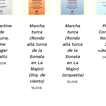
artine
Marcha
Marcha
P
de
turca
turca
Con
urre,
(Rondo
(Rondo
No.
ne
alla turca
alla turca
nger
de la
de la
«Je
altz
Sonata
Sonata
24
N
en La
en La
,00
€
Major)
Major)
(Orq. de
(orquesta)
viento)
18,00
€
18,00
€