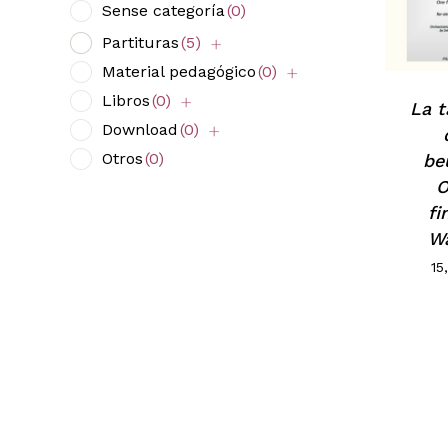
Sense categoría
(0)
Partituras
(5)
Material pedagógico
(0)
Libros
(0)
La t
Download
(0)
Otros
(0)
be
O
fi
W
15