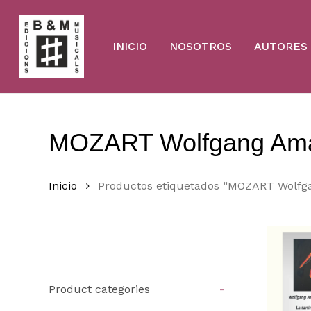
Skip
to
main
content
INICIO
NOSOTROS
AUTORES
MOZART Wolfgang Am
Inicio
Productos etiquetados “MOZART Wolf
Product categories
-