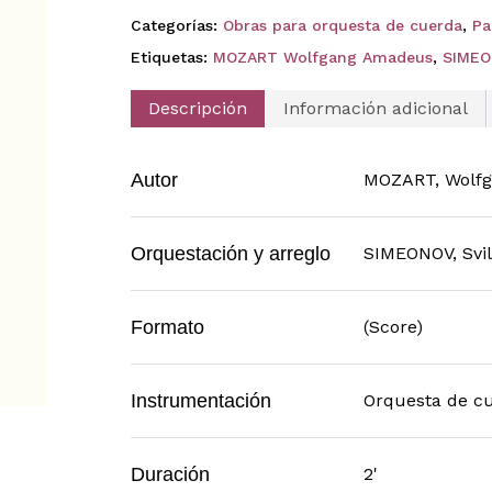
Categorías:
Obras para orquesta de cuerda
,
Pa
Etiquetas:
MOZART Wolfgang Amadeus
,
SIMEO
Descripción
Información adicional
Autor
MOZART, Wolf
Orquestación y arreglo
SIMEONOV, Svi
Formato
(Score)
Instrumentación
Orquesta de c
Duración
2'