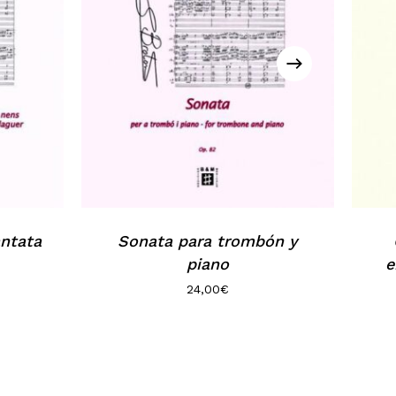
ntata
Sonata para trombón y
piano
e
24,00
€