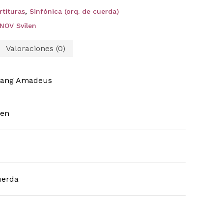
rtituras
,
Sinfónica (orq. de cuerda)
NOV Svilen
Valoraciones (0)
gang Amadeus
len
uerda