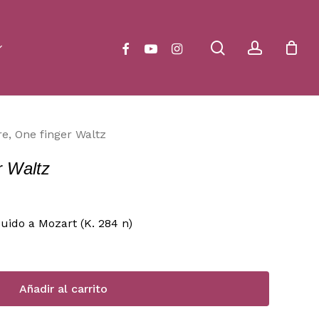
Close
Cart
search
account
facebook
youtube
instagram
re, One finger Waltz
r Waltz
uido a Mozart (K. 284 n)
Añadir al carrito