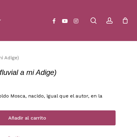
Close
Cart
search
account
facebook
youtube
instagram
mi Adige)
luvial a mi Adige)
do Mosca, nacido, igual que el autor, en la
Añadir al carrito