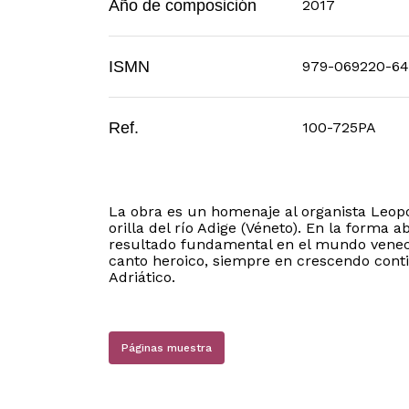
Año de composición
2017
ISMN
979-069220-64
Ref.
100-725PA
La obra es un homenaje al organista Leopol
orilla del río Adige (Véneto). En la forma a
resultado fundamental en el mundo veneci
canto heroico, siempre en crescendo con
Adriático.
Páginas muestra