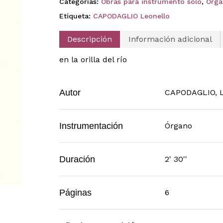
Categorías:
Obras para instrumento solo
,
Órga
Etiqueta:
CAPODAGLIO Leonello
Descripción
Información adicional
en la orilla del río
Autor
CAPODAGLIO, L
Instrumentación
Órgano
Duración
2' 30''
Páginas
6