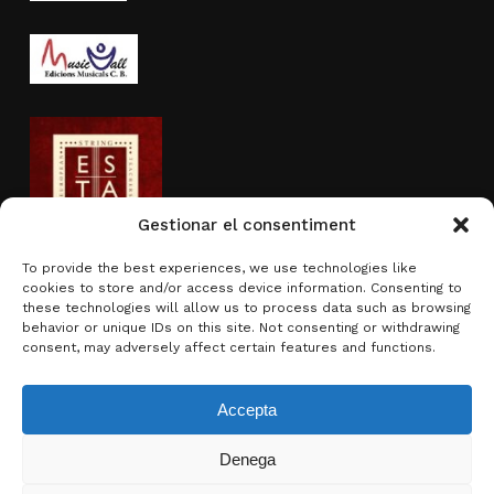
Gestionar el consentiment
To provide the best experiences, we use technologies like
cookies to store and/or access device information. Consenting to
Actividad subvencionada por
these technologies will allow us to process data such as browsing
behavior or unique IDs on this site. Not consenting or withdrawing
consent, may adversely affect certain features and functions.
Accepta
Denega
Subtotal:
0,00
€