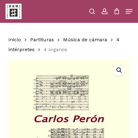
Skip
Men
to
main
search
account
Close
Cart
Close
Cart
content
Menu
Inicio
Partituras
Música de cámara
4
intérpretes
4 órganos