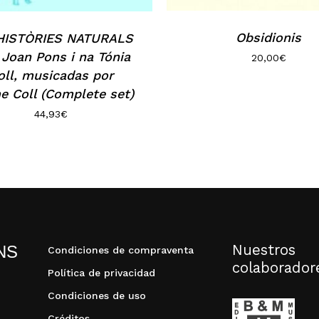
Obsidionis
HISTÒRIES NATURALS
 Joan Pons i na Tónia
20,00
€
oll, musicadas por
e Coll (Complete set)
44,93
€
Nuestros
NS
Condiciones de compraventa
colaborador
Política de privacidad
Condiciones de uso
Créditos