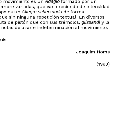
do movimiento es un
formado por un
Adagio
mpre variadas, que van creciendo de intensidad
empo es un
de forma
Allegro
scherzando
ue sin ninguna repetición textual. En diversos
uta de pistón que con sus trémolos,
y la
glissandi
 notas de azar e indeterminación al movimiento.
mis.
o hay productos en el carrito.
Joaquim Homs
Go to shop
(1963)