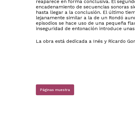
reaparece en forma conclusiva. El segun
encadenamiento de secuencias sonoras sie
hasta llegar a la conclusión. El último ti
lejanamente similar a la de un Rondó aunq
episodios se hace uso de una pequeña fla
inseguridad de entonación introduce unas
La obra está dedicada a Inés y Ricardo Go
N
Páginas muestra