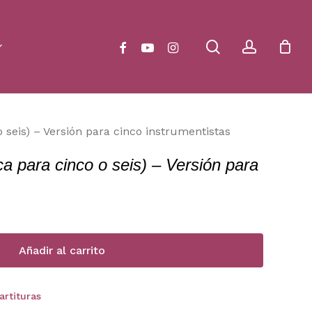
Close
Cart
search
account
facebook
youtube
instagram
o seis) – Versión para cinco instrumentistas
ca para cinco o seis) – Versión para
Añadir al carrito
artituras