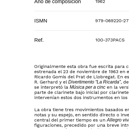
Año de composición
1962
ISMN
979-069220-27
Ref.
100-373PACS
Originalmente esta obra fue escrita para 
estrenada el 23 de noviembre de 1963 en e
Ricardo Gomis del Prat de Llobregat. En 
R. Gerhard y el
, d
Divertimento “La Ricarda”
se interpretó la
en la vers
Música per a cinc
parte de clarinete bajo inicial por clarinet
intervenían estos dos instrumentos en los
La obra tiene tres movimientos basados en
notas y su espejo, en sentido directo o inv
central del primer tiempo es un
Allegro vi
figuraciones, precedido por una breve int