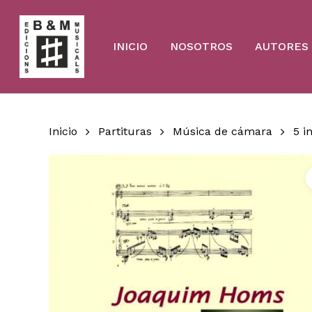
Skip
to
main
content
INICIO
NOSOTROS
AUTORES
Inicio
Partituras
Música de cámara
5 i