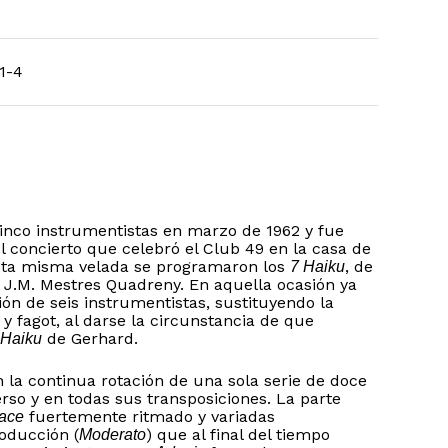
1-4
cinco instrumentistas en marzo de 1962 y fue
l concierto que celebró el Club 49 en la casa de
esta misma velada se programaron los
, de
7 Haiku
e J.M. Mestres Quadreny. En aquella ocasión ya
ión de seis instrumentistas, sustituyendo la
e y fagot, al darse la circunstancia de que
de Gerhard.
Haiku
 la continua rotación de una sola serie de doce
erso y en todas sus transposiciones. La parte
fuertemente ritmado y variadas
vace
roducción (
) que al final del tiempo
Moderato