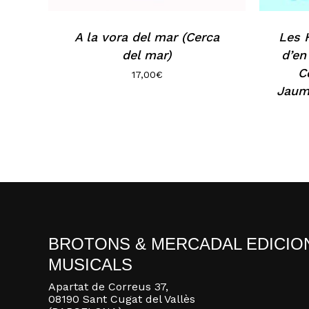
A la vora del mar (Cerca
Les 
del mar)
d’en
C
17,00
€
Jaum
BROTONS & MERCADAL EDICIO
MUSICALS
Apartat de Correus 37,
08190 Sant Cugat del Vallès