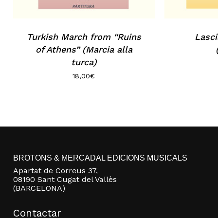
Turkish March from “Ruins
Lasci
of Athens” (Marcia alla
turca)
18,00
€
BROTONS & MERCADAL EDICIONS MUSICALS
Apartat de Correus 37,
08190 Sant Cugat del Vallès
(BARCELONA)
Contactar