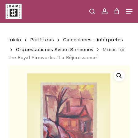
Skip
Men
to
main
search
account
Close
Cart
Close
Cart
content
Menu
Inicio
Partituras
Colecciones - intérpretes
Orquestaciones Svilen Simeonov
Music for
the Royal Fireworks “La Réjouissance”