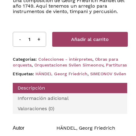
una composición de Georg Friedrich Händel del
año 1749. Aquí tenemos un arreglo para
instrumentos de viento, timpani y percusión.
Añadir al carrito
Categorías:
Colecciones - intérpretes
,
Obras para
orquesta
,
Orquestaciones Svilen Simeonov
,
Partituras
Etiquetas:
HÄNDEL Georg Friedrich
,
SIMEONOV Svilen
Descripción
Información adicional
Valoraciones (0)
HÄNDEL, Georg Friedrich
Autor