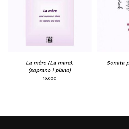
La mère (La mare),
Sonata p
(soprano i piano)
19,00
€