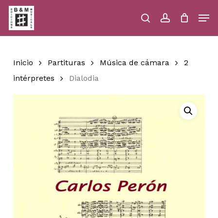
Skip
Men
to
main
search
account
Close
Cart
Close
Cart
content
Menu
Inicio
Partituras
Música de cámara
2
intérpretes
Dialodia