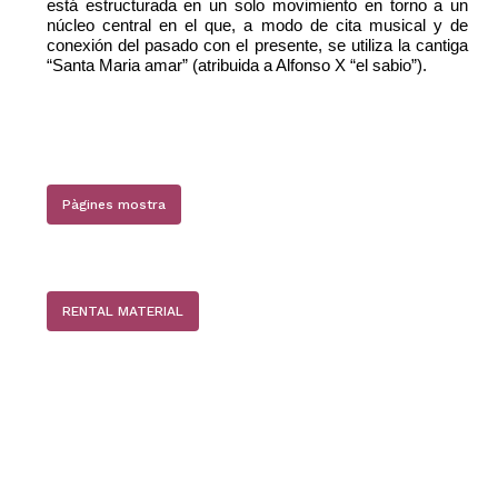
está estructurada en un solo movimiento en torno a un
núcleo central en el que, a modo de cita musical y de
conexión del pasado con el presente, se utiliza la cantiga
No hay productos en el carrito.
“Santa Maria amar” (atribuida a Alfonso X “el sabio”).
Go to shop
Pàgines mostra
RENTAL MATERIAL