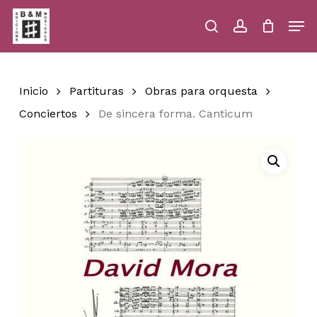
Skip
Men
to
main
search
account
Close
Cart
Close
Cart
content
Menu
Inicio
Partituras
Obras para orquesta
Conciertos
De sincera forma. Canticum