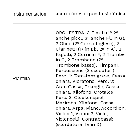
acordeón y orquesta sinfónica
Instrumentación
ORCHESTRA: 3 Flauti (1º-2º
anche picc., 3º anche Fl. in G),
2 Oboe (2º Corno Inglese), 2
Clarinetti (1º in Bb, 2º in A), 2
Fagotti, 2 Corni in F, 2 Trombe
in C, 2 Trombone (2º
Trombone basso), Timpani,
Percussione (3 esecutori):
Perc. 1: Tom-tom grave, Cassa
Plantilla
chiara, Vibrafono. Perc. 2:
Gran Cassa, Triangle, Cassa
chiara, Xilofono, Crotalos
Perc. 3: Glockenspiel,
Marimba, Xilofono, Cassa
chiara. Arpa, Piano, Accordion,
Violini 1, Violini 2, Viole,
Violoncelli, Contrabbassi:
(scordatura: IV in D)