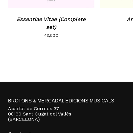
Essentiae Vitae (Complete
Am
set)
43,50
€
BROTONS & MERCADAL EDICIONS MUSICALS
Apartat de Correus 37,
08190 Sant Cugat del Vallès
(BARCELONA)