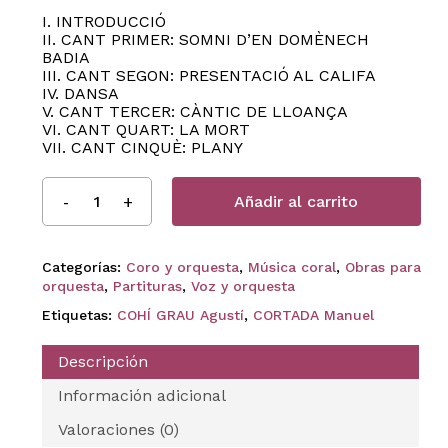
I. INTRODUCCIÓ
II. CANT PRIMER: SOMNI D’EN DOMÈNECH
BADIA
III. CANT SEGON: PRESENTACIÓ AL CALIFA
IV. DANSA
V. CANT TERCER: CÀNTIC DE LLOANÇA
VI. CANT QUART: LA MORT
VII. CANT CINQUÈ: PLANY
Añadir al carrito
Categorías:
Coro y orquesta
,
Música coral
,
Obras para
orquesta
,
Partituras
,
Voz y orquesta
Etiquetas:
COHÍ GRAU Agustí
,
CORTADA Manuel
Descripción
Información adicional
Valoraciones (0)