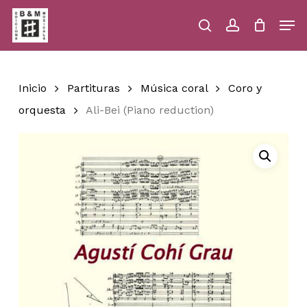
Skip
Men
to
main
search
account
Close
Cart
Close
Cart
content
Menu
Inicio
Partituras
Música coral
Coro y
orquesta
Ali-Bei (Piano reduction)