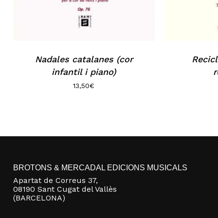
Nadales catalanes (cor
Recicl
infantil i piano)
r
13,50
€
BROTONS & MERCADAL EDICIONS MUSICALS
Apartat de Correus 37,
08190 Sant Cugat del Vallès
(BARCELONA)