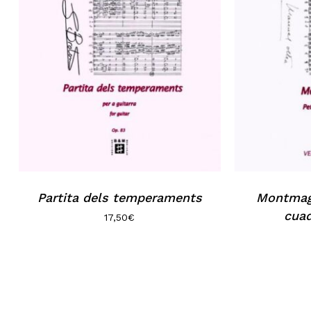
Partita dels temperaments
Montmag
cuad
17,50
€