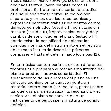
(2013), es una obra
Trois
É
tudes d
’
improvisation
dedicada tanto al joven pianista como al
profesional. Se trata de una serie de estudios
que se pueden tocar como un ciclo o por
separado, y en los que los retos técnicos y
expresivos permiten trabajar elementos como:
tiempos combinados (estudio I), compases sin
mesura (estudio II), improvisación ensayada y
cambios de sonoridad en el piano (estudio III),
donde existe la posibilidad de aplacar las
cuerdas internas del instrumento en el registro
de la mano izquierda desde los primeros
compases y hasta el determinado (compás 12).
En la música contemporánea existen diferentes
técnicas que preparan el mecanismo interno del
piano a producir nuevas sonoridades. El
aplacamiento de las cuerdas del piano es una
de estas técnicas en la cual se monta un
material determinado (corcho, tela, goma) sobre
las cuerdas para neutralizar la resonancia y el
No hay productos en el carrito.
sonido. Así, el piano se convierte en un
instrumento de percusión sin altura de sonido
definida.
Go to shop