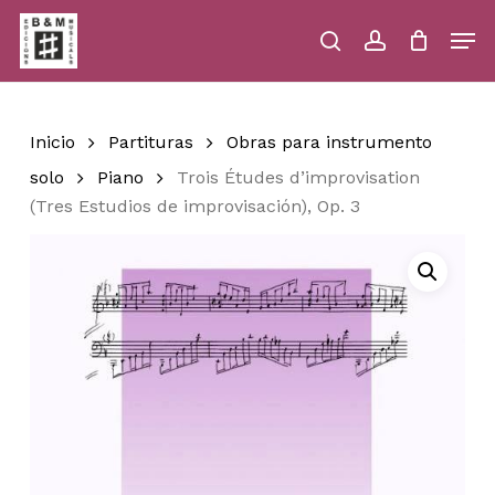
Skip
Men
to
main
search
account
Close
Cart
Close
Cart
content
Menu
Inicio
Partituras
Obras para instrumento
solo
Piano
Trois Études d’improvisation
(Tres Estudios de improvisación), Op. 3