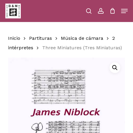
Skip
Men
to
main
search
account
Close
Cart
Close
Cart
content
Menu
Inicio
Partituras
Música de cámara
2
intérpretes
Three Miniatures (Tres Miniaturas)