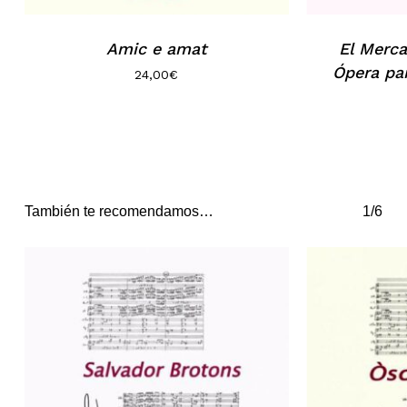
Amic e amat
El Merc
Ópera pa
24,00
€
También te recomendamos…
1/6