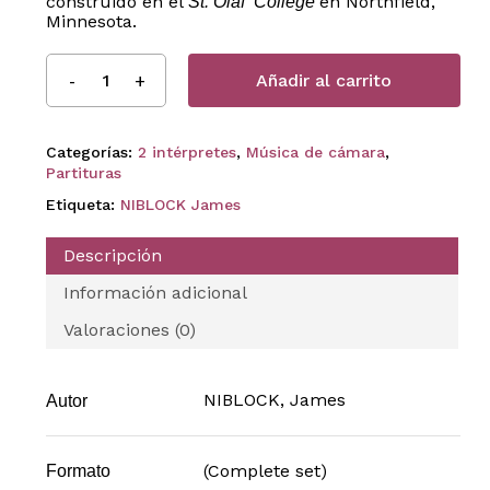
construido en el
en Northfield,
St. Olaf College
Minnesota.
Añadir al carrito
Categorías:
2 intérpretes
,
Música de cámara
,
Partituras
Etiqueta:
NIBLOCK James
Descripción
Información adicional
Valoraciones (0)
NIBLOCK, James
Autor
(Complete set)
Formato