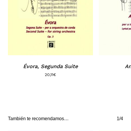
Évora, Segunda Suite
Am
20,11
€
También te recomendamos…
1/4