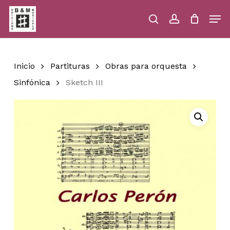
Skip
Men
to
main
search
account
Close
Cart
Close
Cart
content
Menu
Inicio
Partituras
Obras para orquesta
Sinfónica
Sketch III