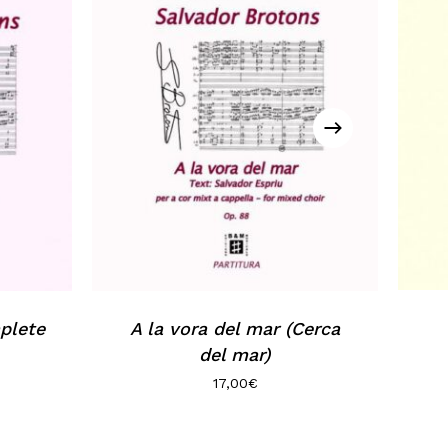
Go to shop
plete
A la vora del mar (Cerca
del mar)
17,00
€