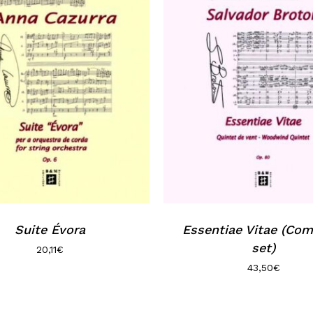
Suite Évora
Essentiae Vitae (Com
set)
20,11
€
43,50
€