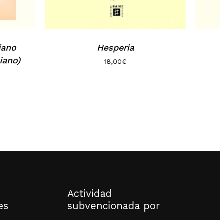
iano
Hesperia
iano)
18,00
€
Actividad
es
subvencionada por