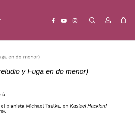
Close
Cart
search
account
facebook
youtube
instagram
Fuga en do menor)
reludio y Fuga en do menor)
rià
el pianista Michael Tsalka, en
Kasteel Hackford
19.