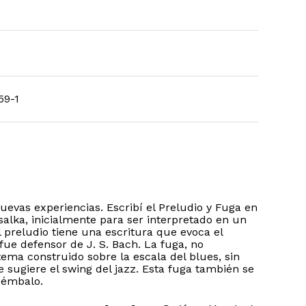
59-1
evas experiencias. Escribí el Preludio y Fuga en
salka, inicialmente para ser interpretado en un
l preludio tiene una escritura que evoca el
ue defensor de J. S. Bach. La fuga, no
tema construido sobre la escala del blues, sin
 sugiere el swing del jazz. Esta fuga también se
cémbalo.