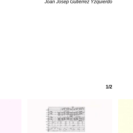
Joan Josep Gutiérrez Yzquierdo
1/2
o hay productos en el carrito.