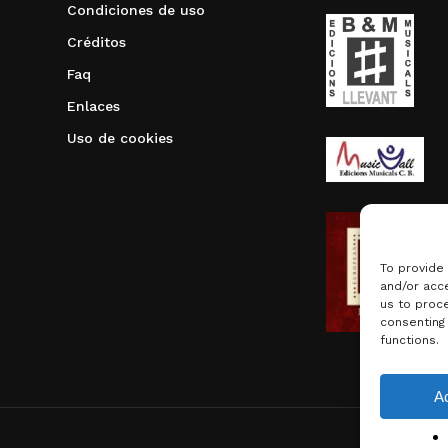
Condiciones de uso
Créditos
Faq
Enlaces
Uso de cookies
To provide
and/or acce
us to proce
consenting
functions.
Subtotal:
A
Ver