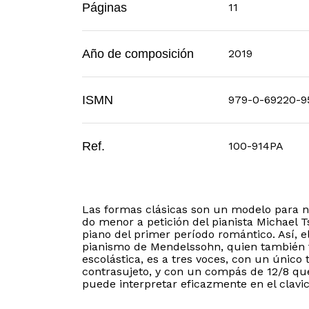
Páginas
11
Año de composición
2019
ISMN
979-0-69220-9
Ref.
100-914PA
Las formas clásicas son un modelo para nu
do menor a petición del pianista Michael T
piano del primer período romántico. Así, e
pianismo de Mendelssohn, quien también f
escolástica, es a tres voces, con un único 
contrasujeto, y con un compás de 12/8 que
puede interpretar eficazmente en el clavi