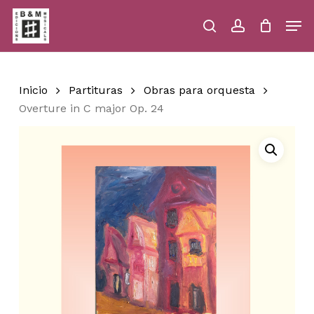
Skip
Men
to
main
search
account
Close
Cart
Close
Cart
content
Menu
Inicio
Partituras
Obras para orquesta
Overture in C major Op. 24