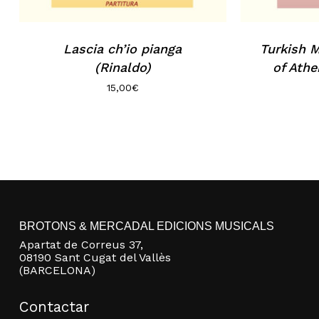
Lascia ch’io pianga
Turkish 
(Rinaldo)
of Athe
15,00
€
BROTONS & MERCADAL EDICIONS MUSICALS
Apartat de Correus 37,
08190 Sant Cugat del Vallès
(BARCELONA)
Contactar