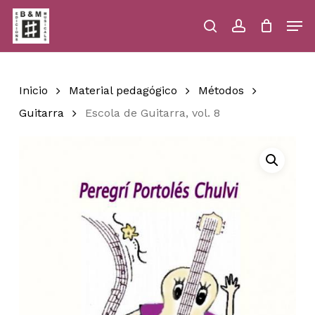
Skip
Men
to
main
search
account
Close
Cart
Close
Cart
content
Menu
Inicio
Material pedagógico
Métodos
Guitarra
Escola de Guitarra, vol. 8