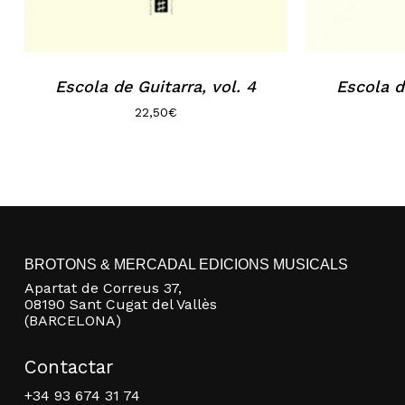
Escola de Guitarra, vol. 4
Escola d
22,50
€
BROTONS & MERCADAL EDICIONS MUSICALS
Apartat de Correus 37,
08190 Sant Cugat del Vallès
(BARCELONA)
Contactar
+34 93 674 31 74