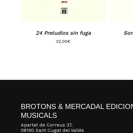
24 Preludios sin fuga
Son
22,00
€
BROTONS & MERCADAL EDICIO
MUSICALS
Apartat de Correus 37,
08190 Sant Cugat del Vallès