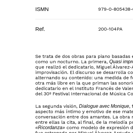
ISMN
979-0-805438-
Ref.
200-104PA
Se trata de dos obras para piano basadas
como un nocturno. La primera,
Quasi impr
que realizó el dedicatario, Miguel Álvarez
improvisación. El discurso se desarrolla c
alternando su contenido: una medida de fo
otra más libre en la que priman las sonori
dedicatario en el Instituto Francés de Val
del 30º Festival Internacional de Música
La segunda visión,
,
Dialogue avec Monique
aspecto más íntimo y emotivo de ese mate
conversación entre dos amantes. La obra r
entre ellas la cita, al final, de la melodía 
como modelo de expresión de
«Ricordanza»
fue estrenada por Miguel Álvarez-Argudo e