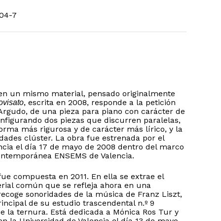
04-7
 en un mismo material, pensado originalmente
, escrita en 2008, responde a la petición
ovisato
-Argudo, de una pieza para piano con carácter de
onfigurando dos piezas que discurren paralelas,
rma más rigurosa y de carácter más lírico, y la
dades clúster. La obra fue estrenada por el
encia el día 17 de mayo de 2008 dentro del marco
 Contemporánea ENSEMS de Valencia.
 fue compuesta en 2011. En ella se extrae el
rial común que se refleja ahora en una
ecoge sonoridades de la música de Franz Liszt,
principal de su estudio trascendental n.º 9
 la ternura. Está dedicada a Mónica Ros Tur y
n la Universidad de Valencia el día 13 de mayo