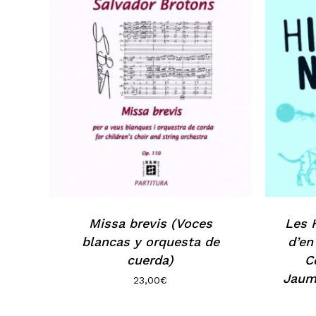
Missa brevis (Voces
Les 
blancas y orquesta de
d’en
cuerda)
C
Jaum
23,00
€