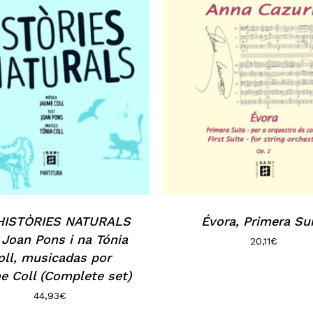
HISTÒRIES NATURALS
Évora, Primera Su
 Joan Pons i na Tónia
20,11
€
oll, musicadas por
e Coll (Complete set)
44,93
€