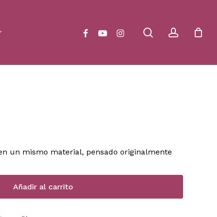
Close
Cart
search
account
facebook
youtube
instagram
 en un mismo material, pensado originalmente
Añadir al carrito