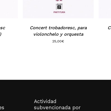
esc
Concert trobadoresc, para
C
)
violonchelo y orquesta
25,00
€
Actividad
es
subvencionada por