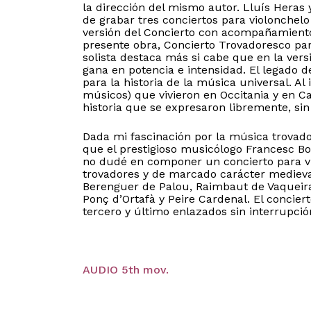
la dirección del mismo autor. Lluís Heras 
de grabar tres conciertos para violonchel
versión del Concierto con acompañamiento 
presente obra, Concierto Trovadoresco para
solista destaca más si cabe que en la ver
gana en potencia e intensidad. El legado d
para la historia de la música universal. Al 
músicos) que vivieron en Occitania y en C
historia que se expresaron libremente, sin 
Dada mi fascinación por la música trovador
que el prestigioso musicólogo Francesc Bo
no dudé en componer un concierto para vi
trovadores y de marcado carácter medieval
Berenguer de Palou, Raimbaut de Vaqueiras
Ponç d’Ortafà y Peire Cardenal. El concier
tercero y último enlazados sin interrupci
AUDIO 5th mov.