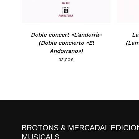
Doble concert «L’andorrà»
La
(Doble concierto «El
(Lam
Andorrano»)
33,00
€
BROTONS & MERCADAL EDICIO
MUSICALS