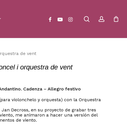
Close
Cart
search
account
facebook
youtube
instagram
orquestra de vent
oncel i orquestra de vent
Andantino. Cadenza – Allegro festivo
 (para violonchelo y orquesta) con la Orquestra
ta Jan Decross, en su proyecto de grabar tres
 viento, me animaron a hacer una versión del
entos de viento.