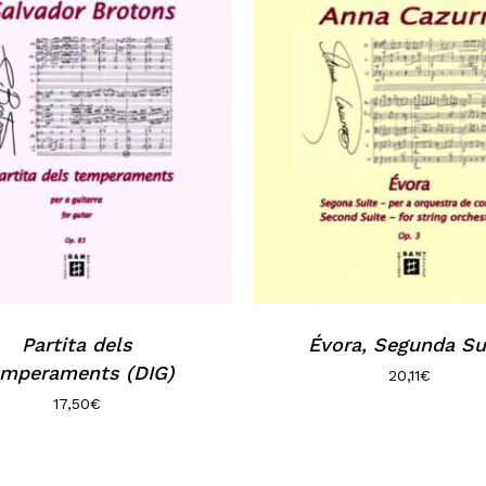
Partita dels
Évora, Segunda Su
emperaments (DIG)
20,11
€
17,50
€