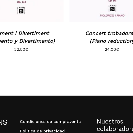
ment i Divertiment
Concert trobador
ento y Divertimento)
(Piano reduction
22,50
€
24,00
€
Nuestros
NS
Condiciones de compraventa
colaborador
Política de privacidad