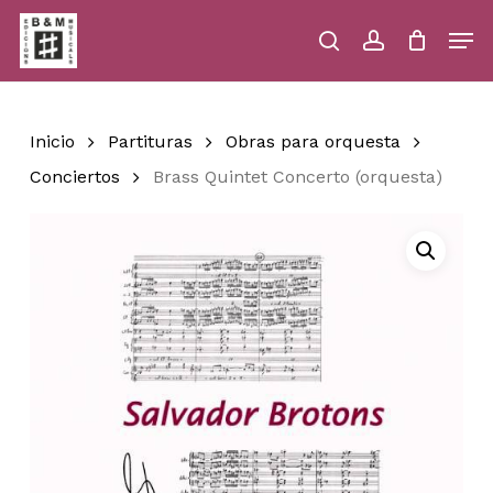
Skip
Men
to
main
search
account
Close
Cart
Close
Cart
content
Menu
Inicio
Partituras
Obras para orquesta
Conciertos
Brass Quintet Concerto (orquesta)