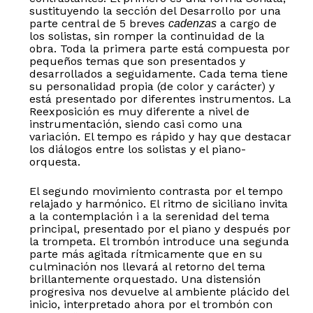
sustituyendo la sección del Desarrollo por una
parte central de 5 breves
a cargo de
cadenzas
los solistas, sin romper la continuidad de la
obra. Toda la primera parte está compuesta por
pequeños temas que son presentados y
desarrollados a seguidamente. Cada tema tiene
su personalidad propia (de color y carácter) y
está presentado por diferentes instrumentos. La
Reexposición es muy diferente a nivel de
instrumentación, siendo casi como una
variación. El tempo es rápido y hay que destacar
los diálogos entre los solistas y el piano-
orquesta.
El segundo movimiento contrasta por el tempo
relajado y harmónico. El ritmo de siciliano invita
a la contemplación i a la serenidad del tema
principal, presentado por el piano y después por
la trompeta. El trombón introduce una segunda
parte más agitada rítmicamente que en su
culminación nos llevará al retorno del tema
No hay productos en el carrito.
brillantemente orquestado. Una distensión
progresiva nos devuelve al ambiente plácido del
inicio, interpretado ahora por el trombón con
Go to shop