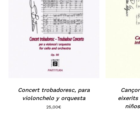
Concert trobadoresc, para
Cançon
violonchelo y orquesta
eixerits
niños
25,00
€