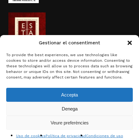
Gestionar el consentiment
To provide the best experiences, we use technologies like
cookies to store and/or access device information. Consenting to
Actividad subvencionada por
these technologies will allow us to process data such as browsing
behavior or unique IDs on this site. Not consenting or withdrawing
consent, may adversely affect certain features and functions.
Accepta
Denega
Subtotal:
0,00
€
Veure preferències
Ver carrito
Finalizar compra
© 2026 Brotons & Mercadal.
Uso de cookies
Política de privacidad
Condiciones de uso