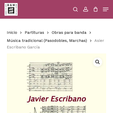
Skip
Men
to
main
search
account
Close
Cart
Close
Cart
content
Menu
Inicio
Partituras
Obras para banda
Música tradicional (Pasodobles, Marchas)
Asier
Escribano García