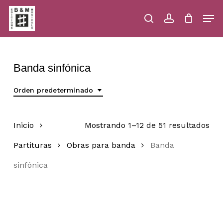
Skip
Men
to
main
search
account
Close
Cart
Close
Cart
content
Menu
Banda sinfónica
Orden predeterminado
Inicio
Mostrando 1–12 de 51 resultados
Partituras
Obras para banda
Banda
sinfónica