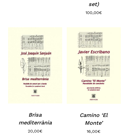
No hay productos en el carrito.
set)
100,00
€
Go to shop
Brisa
Camino ‘El
mediterrània
Monte’
20,00
€
16,00
€