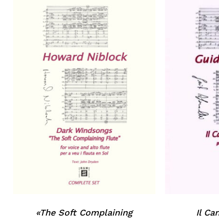
«The Soft Complaining
Il Ca