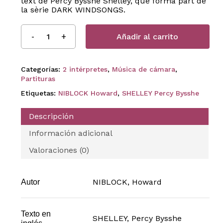
text de Percy Bysshe Shelley, que forma part de
la sèrie DARK WINDSONGS.
Añadir al carrito
Categorías:
2 intérpretes
,
Música de cámara
,
Partituras
Etiquetas:
NIBLOCK Howard
,
SHELLEY Percy Bysshe
Descripción
Información adicional
Valoraciones (0)
NIBLOCK, Howard
Autor
Texto en
SHELLEY, Percy Bysshe