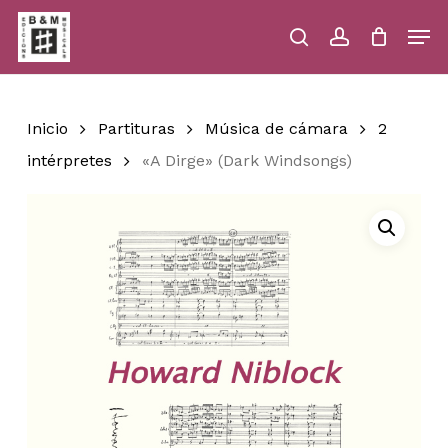
Skip
Men
to
main
search
account
Close
Cart
Close
Cart
content
Menu
Inicio
Partituras
Música de cámara
2
intérpretes
«A Dirge» (Dark Windsongs)