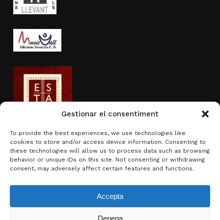
Gestionar el consentiment
To provide the best experiences, we use technologies like
cookies to store and/or access device information. Consenting to
Actividad subvencionada por
these technologies will allow us to process data such as browsing
behavior or unique IDs on this site. Not consenting or withdrawing
consent, may adversely affect certain features and functions.
Accepta
Denega
Subtotal:
0,00
€