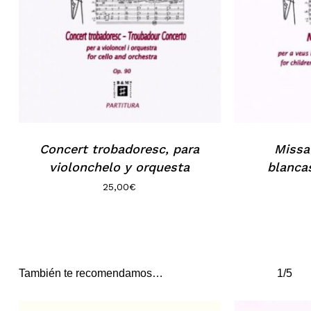
Concert trobadoresc, para
Missa
violonchelo y orquesta
blanca
25,00
€
También te recomendamos…
1/5