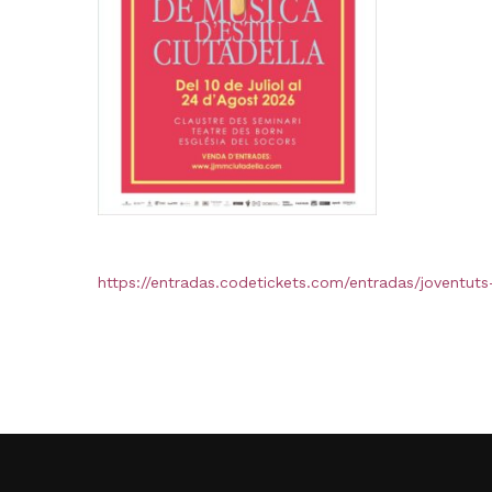
https://entradas.codetickets.com/entradas/joventuts