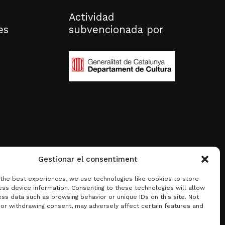
Actividad
es
subvencionada por
Gestionar el consentiment
 the best experiences, we use technologies like cookies to store
ss device information. Consenting to these technologies will allow
ss data such as browsing behavior or unique IDs on this site. Not
 or withdrawing consent, may adversely affect certain features and
0,00
€