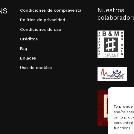
Nuestros
NS
Condiciones de compraventa
colaborador
Política de privacidad
Condiciones de uso
Créditos
Faq
Enlaces
Uso de cookies
To provide
and/or acce
us to proce
consenting
functions.
Subtotal: