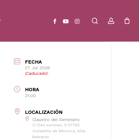
Close
Cart
search
account
facebook
youtube
instagram
FECHA
27 Jul 2026
¡Caducado!
HORA
21:00
LOCALIZACIÓN
Claustro del Seminario
C/ Des seminari, 9 07760
Ciutadella de Menorca, Islas
Baleares