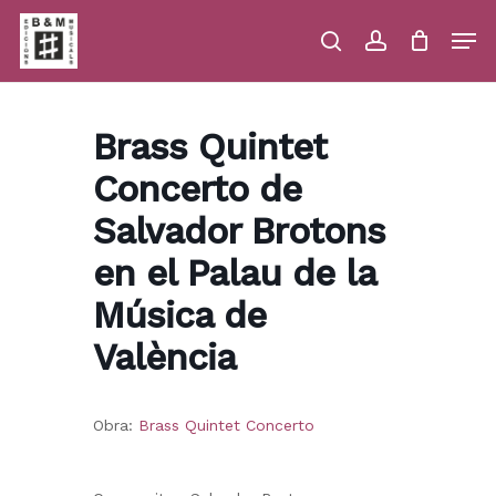
Skip
Men
to
main
search
account
Close
Cart
Close
Cart
content
Menu
Brass Quintet
Concerto de
Salvador Brotons
en el Palau de la
Música de
València
Obra:
Brass Quintet Concerto