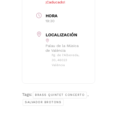
¡Caducado!
HORA
19:30
LOCALIZACIÓN
Palau de la Música
de València
Pg. de l'Albereda,
30, 46023
València
Tags:
,
BRASS QUINTET CONCERTO
SALVADOR BROTONS