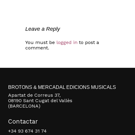
No hay productos en el carrito.
Go to shop
Leave a Reply
You must be
logged in
to post a
comment.
BROTONS & MERCADAL EDICIONS MUSICALS
Apartat de Correus 37,
08190 Sant Cugat del Vallès
(BARCELONA)
Contactar
+34 93 674 31 74