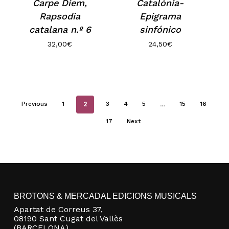
Carpe Diem,
Catalònia-
Rapsodia
Epigrama
catalana n.º 6
sinfónico
32,00
€
24,50
€
2
…
Previous
1
3
4
5
15
16
17
Next
BROTONS & MERCADAL EDICIONS MUSICALS
Apartat de Correus 37,
08190 Sant Cugat del Vallès
(BARCELONA)