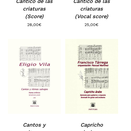
Cántico de las
Cántico de las
criaturas
criaturas
(Score)
(Vocal score)
No hay productos en el carrito.
28,00
€
25,00
€
Go to shop
Cantos y
Capricho