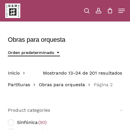
Skip
Men
to
main
search
account
Close
Cart
Close
Cart
content
Menu
Obras para orquesta
Orden predeterminado
Inicio
Mostrando 13–24 de 201 resultados
Partituras
Obras para orquesta
Página 2
Product categories
-
Sinfónica
(90)