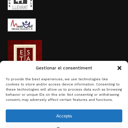
Gestionar el consentiment
To provide the best experiences, we use technologies like
cookies to store and/or access device information. Consenting to
Actividad subvencionada por
these technologies will allow us to process data such as browsing
behavior or unique IDs on this site. Not consenting or withdrawing
consent, may adversely affect certain features and functions.
Accepta