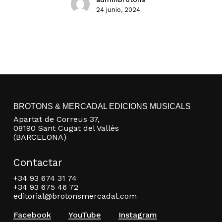
24 junio, 2024
BROTONS & MERCADAL EDICIONS MUSICALS
Apartat de Correus 37,
08190 Sant Cugat del Vallès
(BARCELONA)
Contactar
+34 93 674 31 74
+34 93 675 46 72
editorial@brotonsmercadal.com
Facebook
YouTube
Instagram
No hay productos en el carrito.