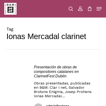
Skip
Men
to
main
search
account
Close
Cart
Close
Cart
content
Menu
Tag
Ionas Mercadal clarinet
Presentación de obras de
compositores catalanes en
ClarinetFest Dublin
Obras presentadas, publicadas
en B&M: Clar i net, Salvador
Brotons Enigma, Josep Prohens
Ionas Mercadal…
adminBrotons