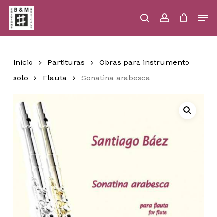
Skip
Men
to
main
search
account
Close
Cart
Close
Cart
content
Menu
Inicio
Partituras
Obras para instrumento
solo
Flauta
Sonatina arabesca