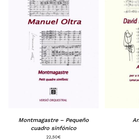
No hay productos en el carrito.
Go to shop
Montmagastre – Pequeño
Am
cuadro sinfónico
22,50
€