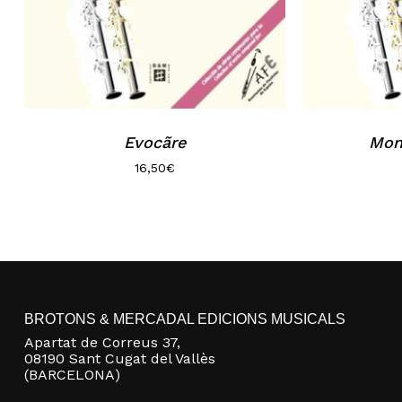
Evocãre
Mon
16,50
€
BROTONS & MERCADAL EDICIONS MUSICALS
Apartat de Correus 37,
08190 Sant Cugat del Vallès
(BARCELONA)