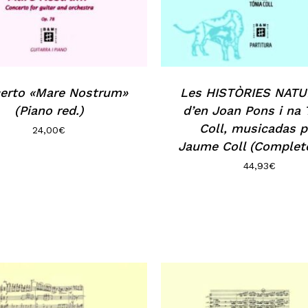
erto «Mare Nostrum»
Les HISTÒRIES NAT
(Piano red.)
d’en Joan Pons i na 
Coll, musicadas p
24,00
€
Jaume Coll (Complete
44,93
€