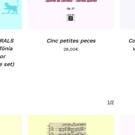
URALS
Cinc petites peces
Co
Tónia
28,00
€
or
 set)
1/2