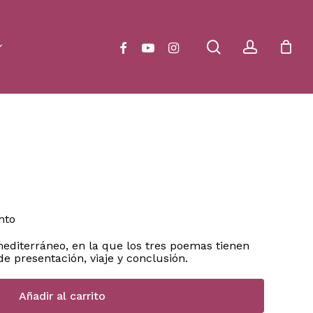
Close
Cart
search
account
facebook
youtube
instagram
nto
mediterráneo, en la que los tres poemas tienen
 presentación, viaje y conclusión.
Añadir al carrito