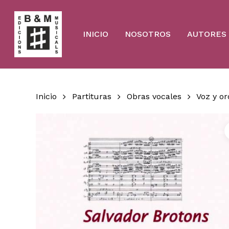
Skip
to
main
content
INICIO
NOSOTROS
AUTORES
Inicio
Partituras
Obras vocales
Voz y o