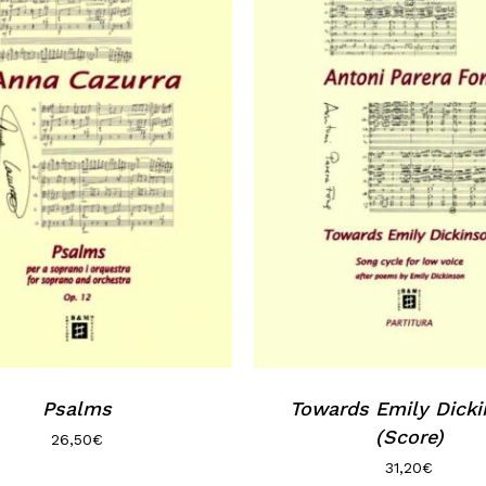
Psalms
Towards Emily Dick
(Score)
26,50
€
31,20
€