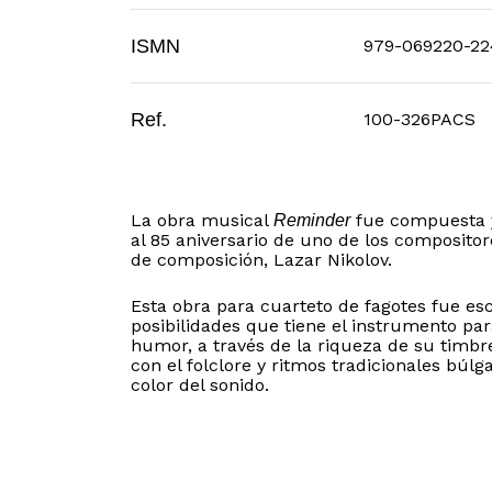
ISMN
979-069220-22
Ref.
100-326PACS
La obra musical
fue compuesta y 
Reminder
al 85 aniversario de uno de los composito
de composición, Lazar Nikolov.
Esta obra para cuarteto de fagotes fue es
posibilidades que tiene el instrumento par
humor, a través de la riqueza de su timbr
con el folclore y ritmos tradicionales bú
color del sonido.