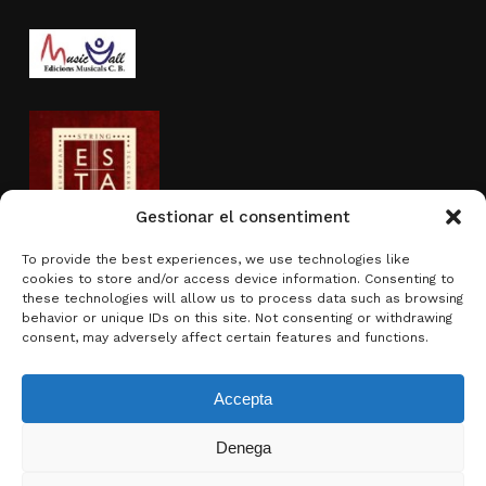
Gestionar el consentiment
To provide the best experiences, we use technologies like
cookies to store and/or access device information. Consenting to
Actividad subvencionada por
these technologies will allow us to process data such as browsing
behavior or unique IDs on this site. Not consenting or withdrawing
consent, may adversely affect certain features and functions.
Accepta
Denega
Subtotal:
0,00
€