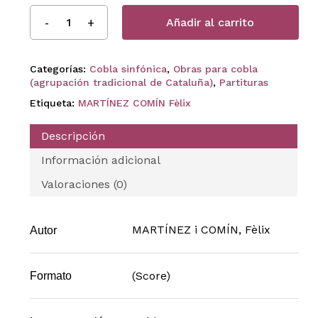
Añadir al carrito
Categorías:
Cobla sinfónica
,
Obras para cobla
(agrupación tradicional de Cataluña)
,
Partituras
Etiqueta:
MARTÍNEZ COMÍN Fèlix
Descripción
Información adicional
Valoraciones (0)
MARTÍNEZ i COMÍN, Fèlix
Autor
(Score)
Formato