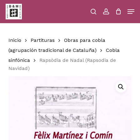
Skip
Men
to
main
search
account
Close
Cart
Close
Cart
content
Menu
Inicio
Partituras
Obras para cobla
(agrupación tradicional de Cataluña)
Cobla
sinfónica
Rapsòdia de Nadal (Rapsodia de
Navidad)