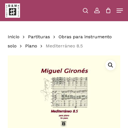
Skip
Men
to
main
search
account
Close
Cart
Close
Cart
content
Menu
Inicio
Partituras
Obras para instrumento
solo
Piano
Mediterráneo 8.5