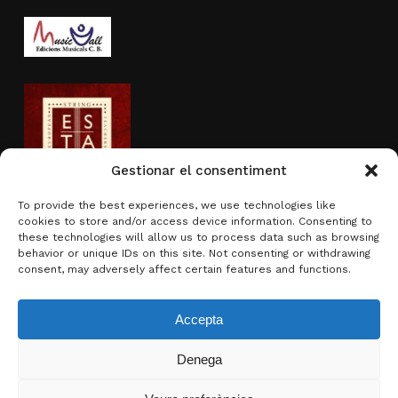
Gestionar el consentiment
To provide the best experiences, we use technologies like
cookies to store and/or access device information. Consenting to
Actividad subvencionada por
these technologies will allow us to process data such as browsing
behavior or unique IDs on this site. Not consenting or withdrawing
consent, may adversely affect certain features and functions.
Accepta
Denega
Subtotal:
0,00
€