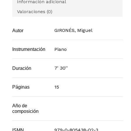
Información adicional
Valoraciones (0)
GIRONÉS, Miguel
Autor
Piano
Instrumentación
7' 30''
Duración
15
Páginas
Año de
composición
979-0-805438-02-3
ISMN