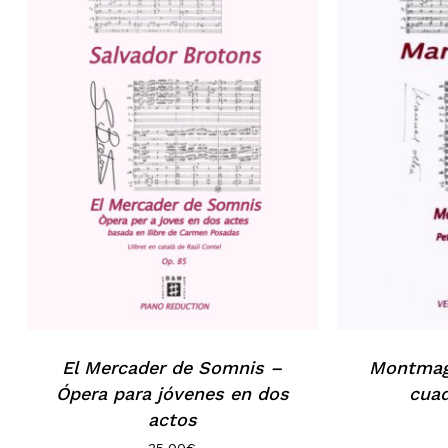
El Mercader de Somnis –
Montmag
Ópera para jóvenes en dos
cuad
actos