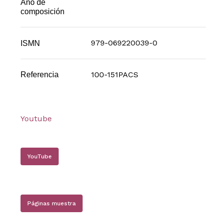
Año de
composición
979-069220039-0
ISMN
100-151PACS
Referencia
Youtube
YouTube
Páginas muestra