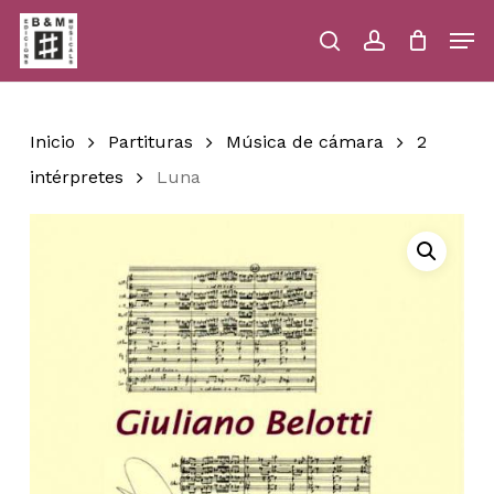
Skip
Men
to
main
search
account
Close
Cart
Close
Cart
content
Menu
Inicio
Partituras
Música de cámara
2
intérpretes
Luna