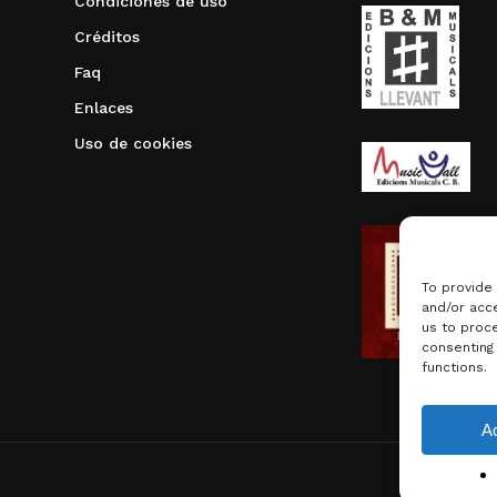
Condiciones de uso
Créditos
Faq
Enlaces
Uso de cookies
To provide
and/or acce
us to proce
consenting
functions.
Subtotal:
A
Ver