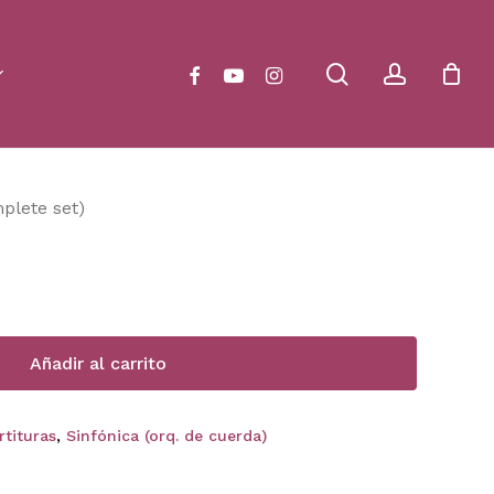
Close
Cart
search
account
facebook
youtube
instagram
mplete set)
Añadir al carrito
rtituras
,
Sinfónica (orq. de cuerda)