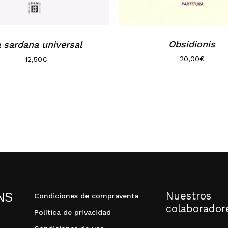
Obsidionis
 sardana universal
20,00
€
12,50
€
Nuestros
NS
Condiciones de compraventa
colaborador
Política de privacidad