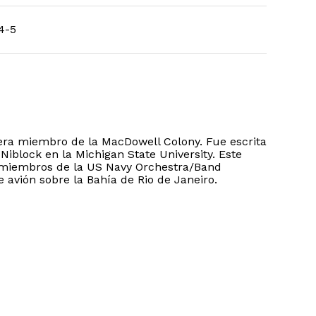
4-5
era miembro de la MacDowell Colony. Fue escrita
iblock en la Michigan State University. Este
los miembros de la US Navy Orchestra/Band
avión sobre la Bahía de Rio de Janeiro.
o hay productos en el carrito.
Go to shop