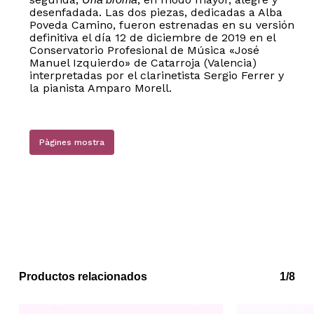
desenfadada. Las dos piezas, dedicadas a Alba
Poveda Camino, fueron estrenadas en su versión
definitiva el día 12 de diciembre de 2019 en el
Conservatorio Profesional de Música «José
Manuel Izquierdo» de Catarroja (Valencia)
interpretadas por el clarinetista Sergio Ferrer y
la pianista Amparo Morell.
Pàgines mostra
No hay productos en el carrito.
Go to shop
Productos relacionados
1/8