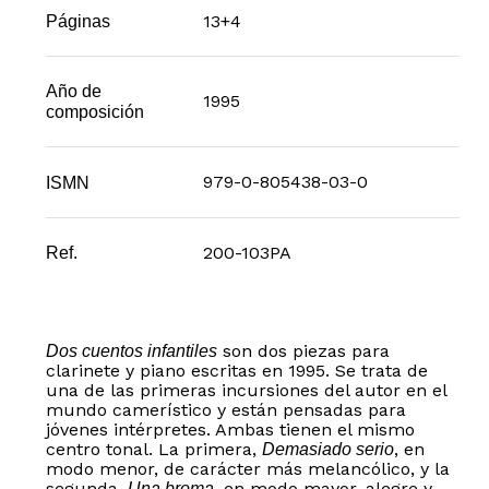
13+4
Páginas
Año de
1995
composición
979-0-805438-03-0
ISMN
200-103PA
Ref.
son dos piezas para
Dos cuentos infantiles
clarinete y piano escritas en 1995. Se trata de
una de las primeras incursiones del autor en el
mundo camerístico y están pensadas para
jóvenes intérpretes. Ambas tienen el mismo
centro tonal. La primera,
, en
Demasiado serio
modo menor, de carácter más melancólico, y la
segunda,
, en modo mayor, alegre y
Una broma