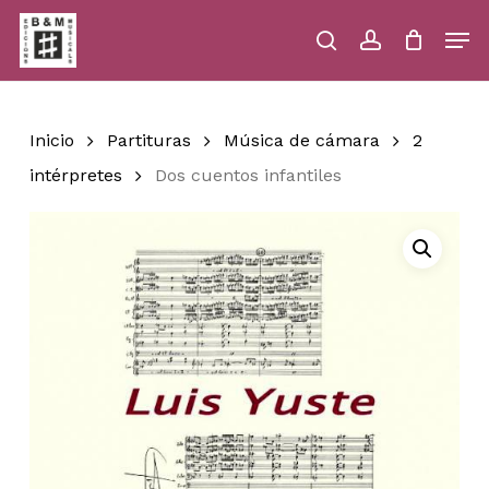
Skip
Men
to
main
search
account
Close
Cart
Close
Cart
content
Menu
Inicio
Partituras
Música de cámara
2
intérpretes
Dos cuentos infantiles