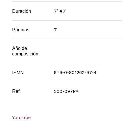
7' 40''
Duración
7
Páginas
Año de
composición
979-0-801262-97-4
ISMN
200-097PA
Ref.
Youtube