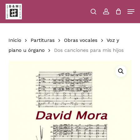
Skip
Men
to
main
search
account
Close
Cart
Close
Cart
content
Menu
Inicio
Partituras
Obras vocales
Voz y
piano u órgano
Dos canciones para mis hijos