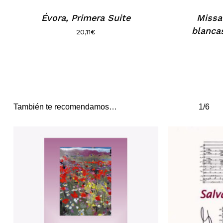
Évora, Primera Suite
Missa
blanca
20,11
€
También te recomendamos…
1/6