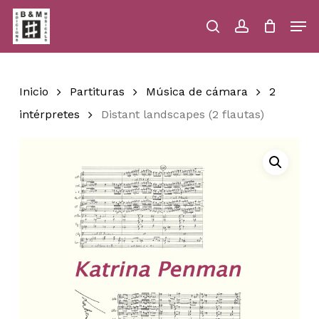
Skip
Men
to
main
search
account
Close
Cart
Close
Cart
content
Menu
Inicio
Partituras
Música de cámara
2
intérpretes
Distant landscapes (2 flautas)