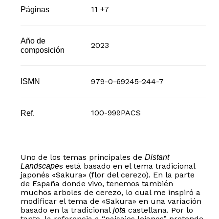
11 +7
Páginas
Año de
2023
composición
979-0-69245-244-7
ISMN
100-999PACS
Ref.
Uno de los temas principales de
Distant
s está basado en el tema tradicional
Landscape
japonés «Sakura» (flor del cerezo). En la parte
de España donde vivo, tenemos también
muchos arboles de cerezo, lo cual me inspiró a
modificar el tema de «Sakura» en una variación
basado en la tradicional
castellana. Por lo
jota
tanto, la referencia a “paisajes lejanos” pretende